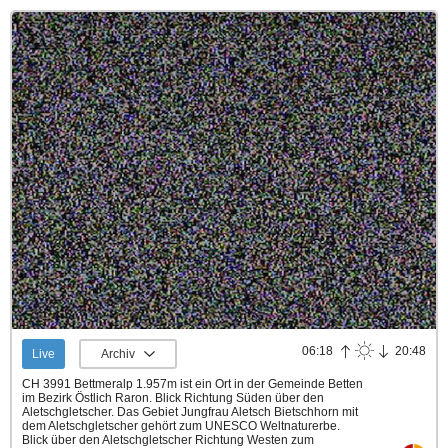
06:18
20:48
Live
Archiv
CH 3991 Bettmeralp 1.957m ist ein Ort in der Gemeinde Betten
im Bezirk Östlich Raron. Blick Richtung Süden über den
Aletschgletscher. Das Gebiet Jungfrau Aletsch Bietschhorn mit
dem Aletschgletscher gehört zum UNESCO Weltnaturerbe.
Blick über den Aletschgletscher Richtung Westen zum