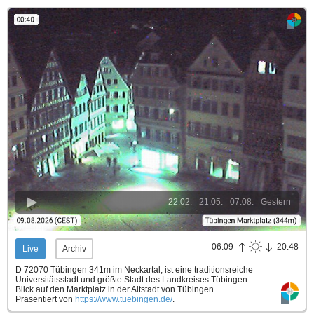
22.02.
21.05.
07.08.
Gestern
06:09
20:48
Live
Archiv
D 72070 Tübingen 341m im Neckartal, ist eine traditionsreiche
Universitätsstadt und größte Stadt des Landkreises Tübingen.
Blick auf den Marktplatz in der Altstadt von Tübingen.
Präsentiert von
https://www.tuebingen.de/
.