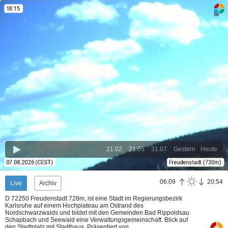
21.02.
21.05.
31.07.
Gestern
Heute
06:09
20:54
Live
Archiv
D 72250 Freudenstadt 728m, ist eine Stadt im Regierungsbezirk
Karlsruhe auf einem Hochplateau am Ostrand des
Nordschwarzwalds und bildet mit den Gemeinden Bad Rippoldsau
Schapbach und Seewald eine Verwaltungsgemeinschaft. Blick auf
den Stadtplatz mit Stadthaus.
Präsentiert von