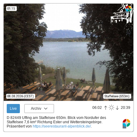
06:02
20:39
Live
Archiv
D 82449 Uffing am Staffelsee 650m. Blick vom Nordufer des
Staffelsee 7,6 km² Richtung Ester und Wettersteingebirge.
Präsentiert von
https://seerestaurant-alpenblick.de/
.