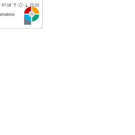
07:18
21:22
amablick