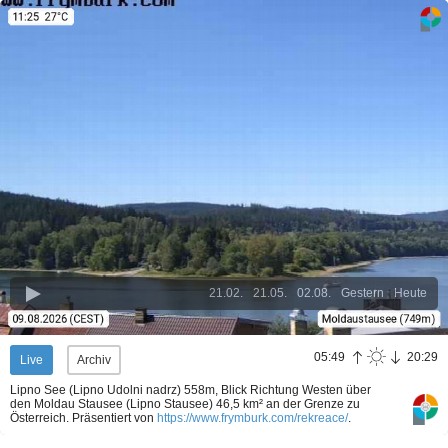
21.02.
21.05.
02.08.
Gestern
Heute
05:49
20:29
Live
Archiv
Lipno See (Lipno Udolni nadrz) 558m, Blick Richtung Westen über
den Moldau Stausee (Lipno Stausee) 46,5 km² an der Grenze zu
Österreich.
Präsentiert von
https://www.frymburk.com/rekreace/
.