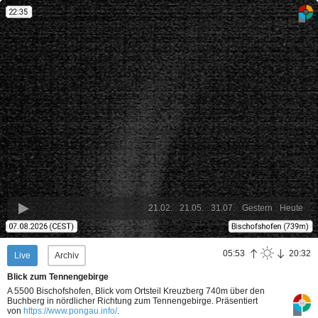
21.02.
21.05.
31.07.
Gestern
Heute
05:53
20:32
Live
Archiv
Blick zum Tennengebirge
A 5500 Bischofshofen, Blick vom Ortsteil Kreuzberg 740m über den
Buchberg in nördlicher Richtung zum Tennengebirge.
Präsentiert
von
https://www.pongau.info/
.