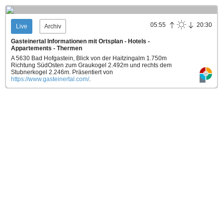
05:55
20:30
Live
Archiv
Gasteinertal Informationen mit Ortsplan - Hotels -
Appartements - Thermen
A 5630 Bad Hofgastein, Blick von der Haitzingalm 1.750m
Richtung SüdOsten zum Graukogel 2.492m und rechts dem
Stubnerkogel 2.246m.
Präsentiert von
https://www.gasteinertal.com/
.