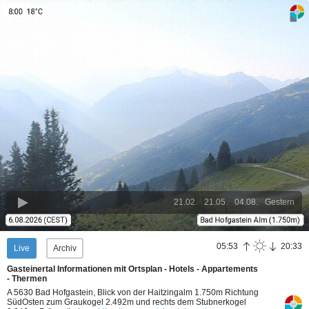
21.02.
21.05.
04.08.
Gestern
05:53
20:33
Live
Archiv
Gasteinertal Informationen mit Ortsplan - Hotels - Appartements
- Thermen
A 5630 Bad Hofgastein, Blick von der Haitzingalm 1.750m Richtung
SüdOsten zum Graukogel 2.492m und rechts dem Stubnerkogel