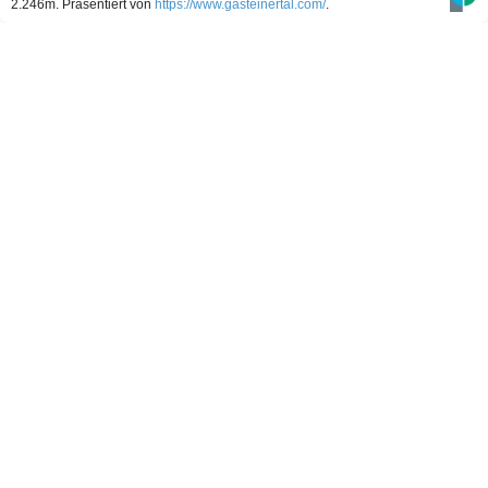
2.246m.
Präsentiert von
https://www.gasteinertal.com/
.