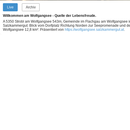
Live
Archiv
Willkommen am Wolfgangsee - Quelle der Lebensfreude.
A 5350 Strobl am Wolfgangsee 543m, Gemeinde im Flachgau am Wolfgangsee i
Salzkammergut. Blick vom Dorfplatz Richtung Norden zur Seepromenade und d
Wolfgangsee 12,8 km².
Präsentiert von
https://wolfgangsee.salzkammergut.at
.