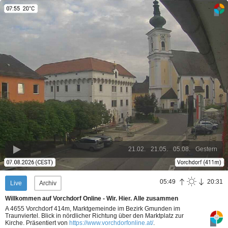
21.02.
21.05.
05.08.
Gestern
05:49
20:31
Live
Archiv
Willkommen auf Vorchdorf Online - Wir. Hier. Alle zusammen
A 4655 Vorchdorf 414m, Marktgemeinde im Bezirk Gmunden im
Traunviertel. Blick in nördlicher Richtung über den Marktplatz zur
Kirche.
Präsentiert von
https://www.vorchdorfonline.at/
.