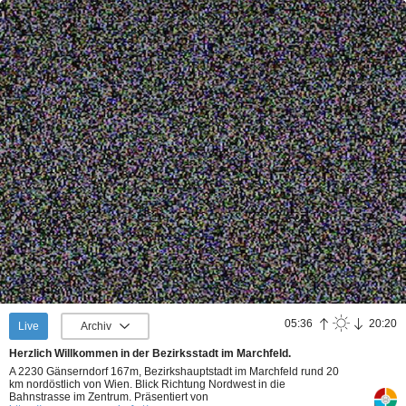
05:36
20:20
Live
Archiv
Herzlich Willkommen in der Bezirksstadt im Marchfeld.
A 2230 Gänserndorf 167m, Bezirkshauptstadt im Marchfeld rund 20
km nordöstlich von Wien. Blick Richtung Nordwest in die
Bahnstrasse im Zentrum.
Präsentiert von