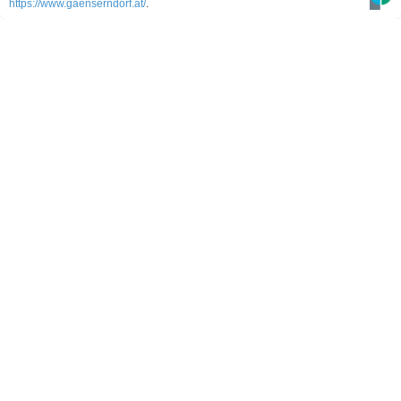
https://www.gaenserndorf.at/
.