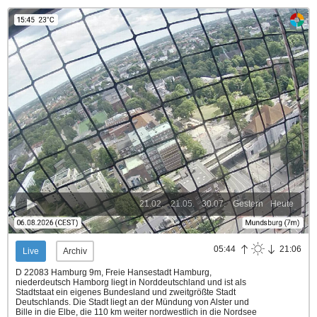
21.02.
21.05.
30.07.
Gestern
Heute
05:44
21:06
Live
Archiv
D 22083 Hamburg 9m, Freie Hansestadt Hamburg,
niederdeutsch Hamborg liegt in Norddeutschland und ist als
Stadtstaat ein eigenes Bundesland und zweitgrößte Stadt
Deutschlands. Die Stadt liegt an der Mündung von Alster und
Bille in die Elbe, die 110 km weiter nordwestlich in die Nordsee