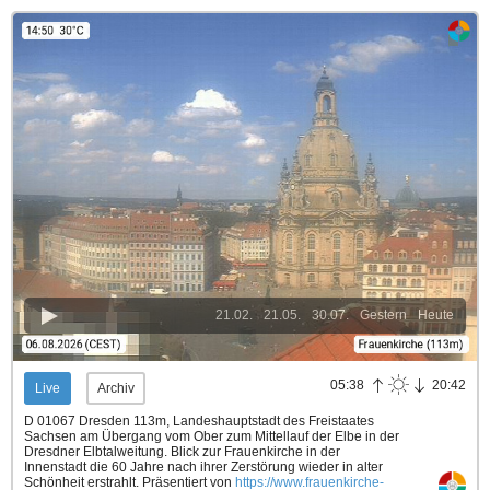
21.02.
21.05.
30.07.
Gestern
Heute
05:38
20:42
Live
Archiv
D 01067 Dresden 113m, Landeshauptstadt des Freistaates
Sachsen am Übergang vom Ober zum Mittellauf der Elbe in der
Dresdner Elbtalweitung. Blick zur Frauenkirche in der
Innenstadt die 60 Jahre nach ihrer Zerstörung wieder in alter
Schönheit erstrahlt.
Präsentiert von
https://www.frauenkirche-