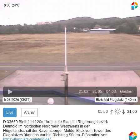
21.02.
21.05.
04.08.
Gestern
05:56
21:06
Live
Archiv
D 33659 Bielefeld 120m, kreisfreie Stadt im Regierungsbezirk
Detmold im Nordosten Nordrhein Westfalens in der
Hügellandschaft der Ravensberger Mulde. Blick vom Tower des
Flugplatzes über das Vorfeld Richtung Süden.
Präsentiert von
https://flugplatz-bielefeld.de/
.