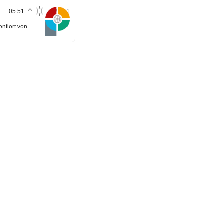
05:51
20:51
entiert von