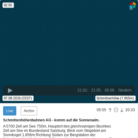
21.02.
21.05.
05.08.
Gestern
05:55
20:33
Live
Archiv
Schmittenhöhenbahnen AG - komm auf die Sonnenalm.
A 5700 Zell am See 750m, Hauptort des gleichnamigen Bezirkes
Zell am See im Bundesland Salzburg. Blick vom Skigebiet am
Sonnkogel 1.856m Richtung Süden zur Bergstation der