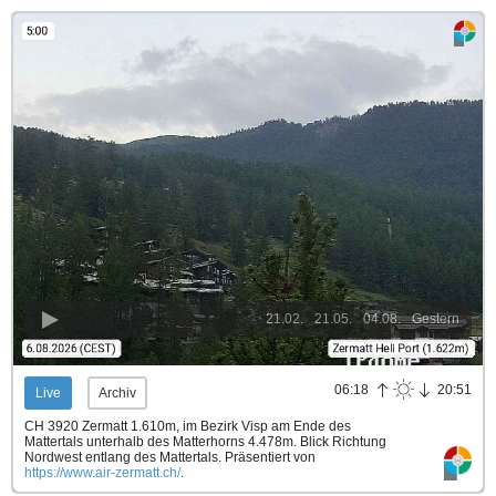
21.02.
21.05.
04.08.
Gestern
06:18
20:51
Live
Archiv
CH 3920 Zermatt 1.610m, im Bezirk Visp am Ende des
Mattertals unterhalb des Matterhorns 4.478m. Blick Richtung
Nordwest entlang des Mattertals.
Präsentiert von
https://www.air-zermatt.ch/
.