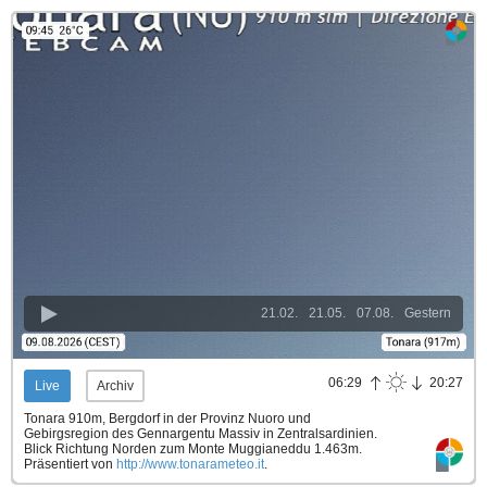
21.02.
21.05.
07.08.
Gestern
06:29
20:27
Live
Archiv
Tonara 910m, Bergdorf in der Provinz Nuoro und
Gebirgsregion des Gennargentu Massiv in Zentralsardinien.
Blick Richtung Norden zum Monte Muggianeddu 1.463m.
Präsentiert von
http://www.tonarameteo.it
.