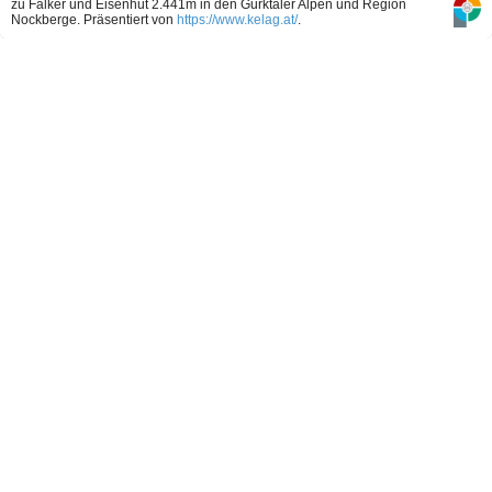
zu Falker und Eisenhut 2.441m in den Gurktaler Alpen und Region
Nockberge.
Präsentiert von
https://www.kelag.at/
.