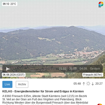
21.02.
21.05.
04.08.
Gestern
05:48
20:27
Live
Archiv
KELAG - Energiedienstleiter für Strom und Erdgas in Kärnten
A 9360 Friesach 635m, älteste Stadt Kärntens (seit 1215) im Bezirk
St. Veit an der Glan am Fuß des Virgilien und Petersberg. Blick
Richtung Westen über die Burgenstadt Friesach über das Metnitztal