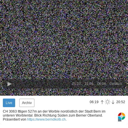
21.02.
21.05.
06.08.
Gestern
06:19
20:52
Live
Archiv
CH 3063 Ittigen 527m an der Worble nordöstlich der Stadt Bern im
unteren Worblental. Blick Richtung Süden zum Berner Oberland.
Präsentiert von
https://www.berndkolb.ch
.