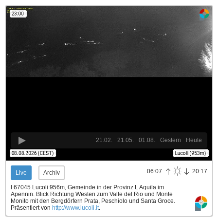
21.02.
21.05.
01.08.
Gestern
Heute
06:07
20:17
Live
Archiv
I 67045 Lucoli 956m, Gemeinde in der Provinz L Aquila im
Apennin. Blick Richtung Westen zum Valle del Rio und Monte
Monito mit den Bergdörfern Prata, Peschiolo und Santa Groce.
Präsentiert von
http://www.lucoli.it
.