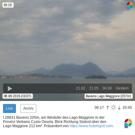
21.02.
21.05.
06.08.
Gestern
06:17
20:45
Live
Archiv
I 28831 Baveno 205m, am Westufer des Lago Maggiore in der
Provinz Verbano Cusio Ossola. Blick Richtung Südost über den
Lago Maggiore 212 km².
Präsentiert von
https://www.hotelrigoli.com
.