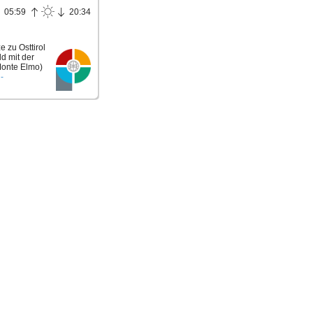
05:59
20:34
 zu Osttirol
ld mit der
Monte Elmo)
-