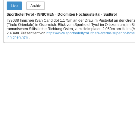
Live
Archiv
Sporthotel Tyrol - INNICHEN · Dolomiten Hochpustertal · Südtirol
I 39038 Innichen (San Candido) 1.175m an der Drau im Pustertal an der Grenze
(Tirolo Orientale) in Österreich. Blick vom Sporhotel Tyrol im Ortszentrum, im Bi
romanischen Stiftskirche Richtung Osten, zum Helmplateu 2.050m am Helm (
2.434m.
Präsentiert von
https://www.sporthoteltyrol.it/de/4-sterne-superior-hotel
innichen.html
.