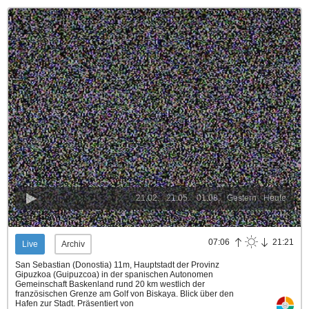
21.02.
21.05.
01.08.
Gestern
Heute
07:06
21:21
Live
Archiv
San Sebastian (Donostia) 11m, Hauptstadt der Provinz
Gipuzkoa (Guipuzcoa) in der spanischen Autonomen
Gemeinschaft Baskenland rund 20 km westlich der
französischen Grenze am Golf von Biskaya. Blick über den
Hafen zur Stadt.
Präsentiert von