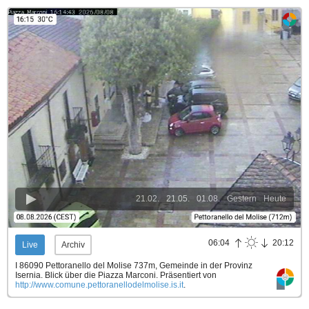
21.02.
21.05.
01.08.
Gestern
Heute
06:04
20:12
Live
Archiv
I 86090 Pettoranello del Molise 737m, Gemeinde in der Provinz
Isernia. Blick über die Piazza Marconi.
Präsentiert von
http://www.comune.pettoranellodelmolise.is.it
.