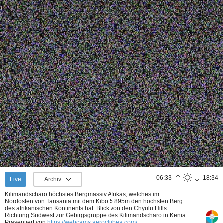
06:33
18:34
Live
Archiv
Kilimandscharo höchstes Bergmassiv Afrikas, welches im
Nordosten von Tansania mit dem Kibo 5.895m den höchsten Berg
des afrikanischen Kontinents hat. Blick von den Chyulu Hills
Richtung Südwest zur Gebirgsgruppe des Kilimandscharo in Kenia.
Präsentiert von
https://webcams.aeroclubea.com/
.