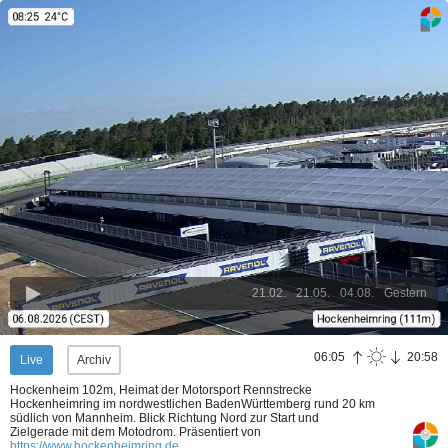
21.02.
21.05.
04.08.
Gestern
06:05
20:58
Live
Archiv
Hockenheim 102m, Heimat der Motorsport Rennstrecke
Hockenheimring im nordwestlichen BadenWürttemberg rund 20 km
südlich von Mannheim. Blick Richtung Nord zur Start und
Zielgerade mit dem Motodrom.
Präsentiert von
https://www.hockenheimring.de
.