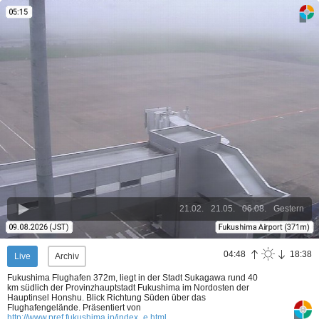
21.02.
21.05.
06.08.
Gestern
04:48
18:38
Live
Archiv
Fukushima Flughafen 372m, liegt in der Stadt Sukagawa rund 40
km südlich der Provinzhauptstadt Fukushima im Nordosten der
Hauptinsel Honshu. Blick Richtung Süden über das
Flughafengelände.
Präsentiert von
http://www.pref.fukushima.jp/index_e.html
.