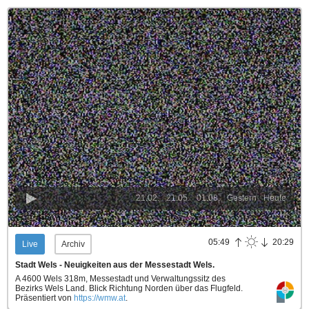
21.02.
21.05.
01.08.
Gestern
Heute
05:49
20:29
Live
Archiv
Stadt Wels - Neuigkeiten aus der Messestadt Wels.
A 4600 Wels 318m, Messestadt und Verwaltungssitz des
Bezirks Wels Land. Blick Richtung Norden über das Flugfeld.
Präsentiert von
https://wmw.at
.