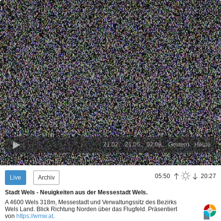
21.02.
21.05.
02.08.
Gestern
Heute
05:50
20:27
Live
Archiv
Stadt Wels - Neuigkeiten aus der Messestadt Wels.
A 4600 Wels 318m, Messestadt und Verwaltungssitz des Bezirks
Wels Land. Blick Richtung Norden über das Flugfeld.
Präsentiert
von
https://wmw.at
.