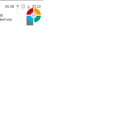
05:38
20:22
ft
iert von