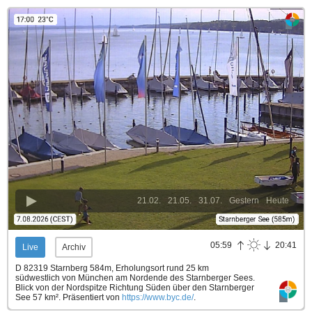
21.02.
21.05.
31.07.
Gestern
Heute
05:59
20:41
Live
Archiv
D 82319 Starnberg 584m, Erholungsort rund 25 km
südwestlich von München am Nordende des Starnberger Sees.
Blick von der Nordspitze Richtung Süden über den Starnberger
See 57 km².
Präsentiert von
https://www.byc.de/
.