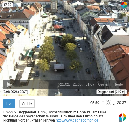
21.02.
21.05.
31.07.
Gestern
Heute
05:50
20:37
Live
Archiv
D 94469 Deggendorf 314m, Hochschulstadt im Donautal am Fuße
der Berge des bayerischen Waldes. Blick über den Luitpoldplatz
Richtung Norden.
Präsentiert von
http://www.degnet-gmbh.de
.