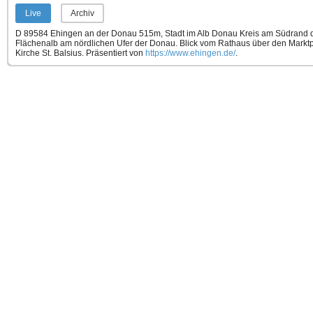
Live
Archiv
D 89584 Ehingen an der Donau 515m, Stadt im Alb Donau Kreis am Südrand de
Flächenalb am nördlichen Ufer der Donau. Blick vom Rathaus über den Marktp
Kirche St. Balsius.
Präsentiert von
https://www.ehingen.de/
.