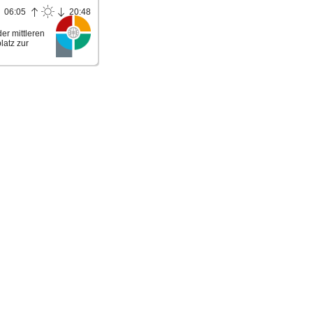
06:05
20:48
r mittleren
latz zur