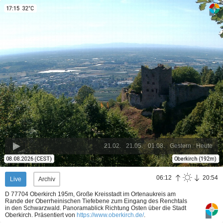
21.02.
21.05.
01.08.
Gestern
Heute
06:12
20:54
Live
Archiv
D 77704 Oberkirch 195m, Große Kreisstadt im Ortenaukreis am
Rande der Oberrheinischen Tiefebene zum Eingang des Renchtals
in den Schwarzwald. Panoramablick Richtung Osten über die Stadt
Oberkirch.
Präsentiert von
https://www.oberkirch.de/
.