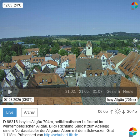
21.02.
21.05.
31.07.
Gestern
Heute
06:05
20:45
Live
Archiv
D 88316 Isny im Allgäu 704m, heilklimatischer Luftkurort im
württembergischen Allgäu. Blick Richtung Südost zum Adelegg,
einem Nordausläufer der Allgäuer Alpen mit dem Schwarzen Grat
1.118m.
Präsentiert von
http://schubert-ltk.de
.