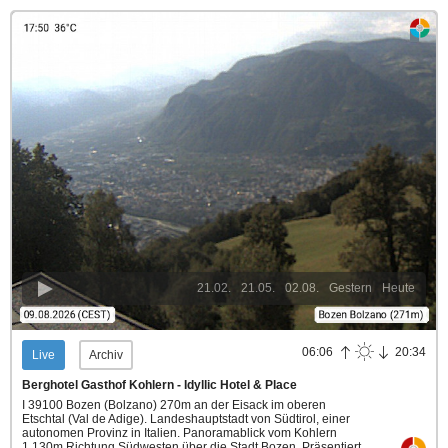
21.02.
21.05.
02.08.
Gestern
Heute
06:06
20:34
Live
Archiv
Berghotel Gasthof Kohlern - Idyllic Hotel & Place
I 39100 Bozen (Bolzano) 270m an der Eisack im oberen
Etschtal (Val de Adige). Landeshauptstadt von Südtirol, einer
autonomen Provinz in Italien. Panoramablick vom Kohlern
1.130m Richtung Südwesten über die Stadt Bozen.
Präsentiert