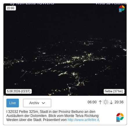
06:00
20:36
Live
Archiv
I 32032 Feltre 325m, Stadt in der Provinz Belluno an den
Ausläufern der Dolomiten. Blick vom Monte Telva Richtung
Westen über die Stadt.
Präsentiert von
http://www.arifeltre.it
.