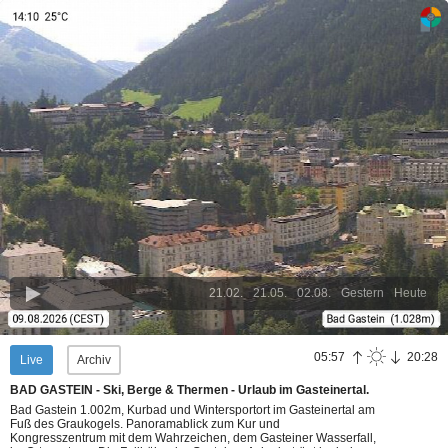
21.02.
21.05.
02.08.
Gestern
Heute
05:57
20:28
Live
Archiv
BAD GASTEIN - Ski, Berge & Thermen - Urlaub im Gasteinertal.
Bad Gastein 1.002m, Kurbad und Wintersportort im Gasteinertal am
Fuß des Graukogels. Panoramablick zum Kur und
Kongresszentrum mit dem Wahrzeichen, dem Gasteiner Wasserfall,