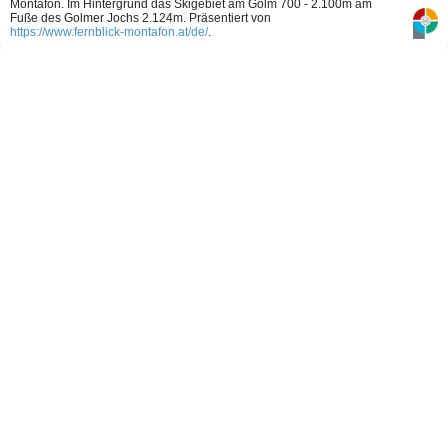
Montafon. Im Hintergrund das Skigebiet am Golm 700 - 2.100m am
Fuße des Golmer Jochs 2.124m.
Präsentiert von
https://www.fernblick-montafon.at/de/
.