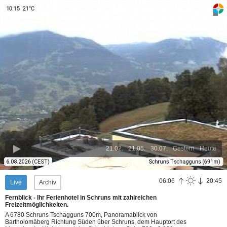
21.02.
21.05.
30.07.
Gestern
Heute
06:06
20:45
Live
Archiv
Fernblick - Ihr Ferienhotel in Schruns mit zahlreichen
Freizeitmöglichkeiten.
A 6780 Schruns Tschagguns 700m, Panoramablick von
Bartholomäberg Richtung Süden über Schruns, dem Hauptort des