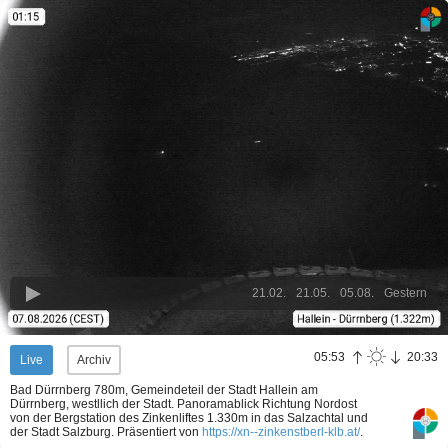
21.02.
21.05.
05.08.
Gestern
05:53
20:33
Live
Archiv
Bad Dürrnberg 780m, Gemeindeteil der Stadt Hallein am
Dürrnberg, westllich der Stadt. Panoramablick Richtung Nordost
von der Bergstation des Zinkenliftes 1.330m in das Salzachtal und
der Stadt Salzburg.
Präsentiert von
https://xn--zinkenstberl-klb.at/
.