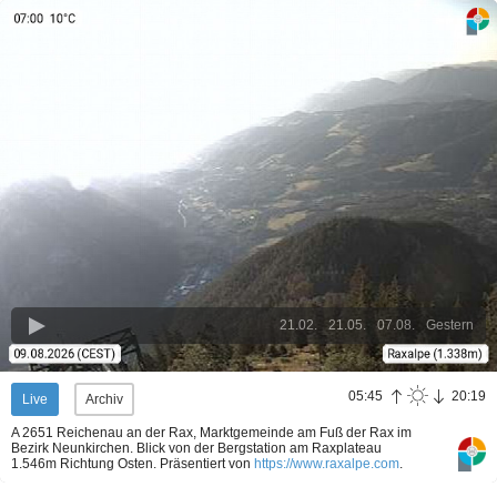
21.02.
21.05.
07.08.
Gestern
05:45
20:19
Live
Archiv
A 2651 Reichenau an der Rax, Marktgemeinde am Fuß der Rax im
Bezirk Neunkirchen. Blick von der Bergstation am Raxplateau
1.546m Richtung Osten.
Präsentiert von
https://www.raxalpe.com
.