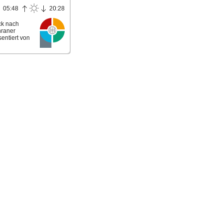
05:48
20:28
ck nach
hraner
entiert von