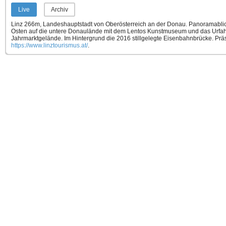
Live
Archiv
Linz 266m, Landeshauptstadt von Oberösterreich an der Donau. Panoramabli
Osten auf die untere Donaulände mit dem Lentos Kunstmuseum und das Urfa
Jahrmarktgelände. Im Hintergrund die 2016 stillgelegte Eisenbahnbrücke.
Präs
https://www.linztourismus.at/
.