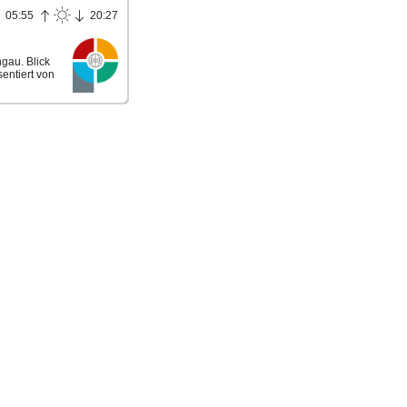
05:55
20:27
gau. Blick
entiert von