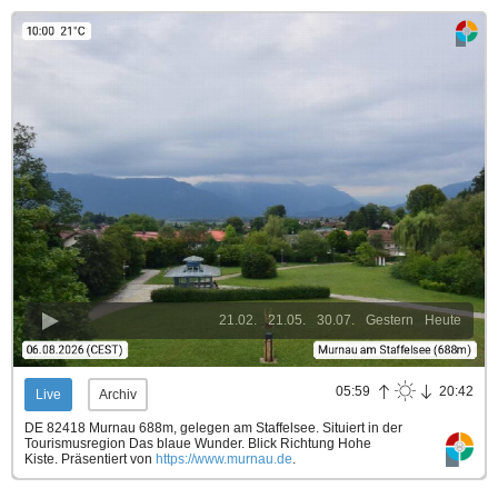
21.02.
21.05.
30.07.
Gestern
Heute
05:59
20:42
Live
Archiv
DE 82418 Murnau 688m, gelegen am Staffelsee. Situiert in der
Tourismusregion Das blaue Wunder. Blick Richtung Hohe
Kiste.
Präsentiert von
https://www.murnau.de
.