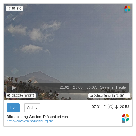
21.02.
21.05.
30.07.
Gestern
Heute
07:31
20:53
Live
Archiv
Blickrichtung Westen.
Präsentiert von
https://www.schauenburg.de
.