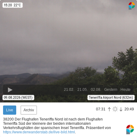
21.02.
21.05.
02.08.
Gestern
Heute
07:31
20:49
Live
Archiv
38200 Der Flughafen Teneriffa Nord ist nach dem Flughafen
Teneriffa Süd der kleinere der beiden internationalen
Verkehrsflughäfen der spanischen Insel Teneriffa.
Präsentiert von
https://www.derwanderstab.de/live-bild.html
.