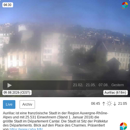
21.02.
21.05.
07.08.
Gestern
06:45
21:05
Live
Archiv
Aurillac ist eine französische Stadt in der Region Auvergne-Rhône-
Alpes und mit 25.531 Einwohnern (Stand 1. Januar 2018) die
größte Stadt im Département Cantal. Die Stadt ist Sitz der Präfektur
des Départements. Blick auf den Place des Charmes.
Präsentiert
von
https://www.caba.fr/fr/
.