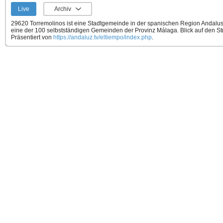
Live
Archiv
29620 Torremolinos ist eine Stadtgemeinde in der spanischen Region Andalusi
eine der 100 selbstständigen Gemeinden der Provinz Málaga. Blick auf den St
Präsentiert von
https://andaluz.tv/eltiempo/index.php
.