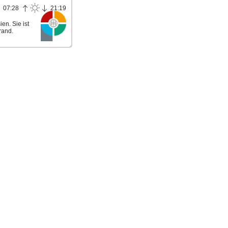
07:28
21:19
en. Sie ist
rand.